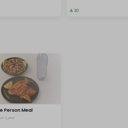
⁨⁦‪‬ 30⁩
le Person Meal
سعرة حرار