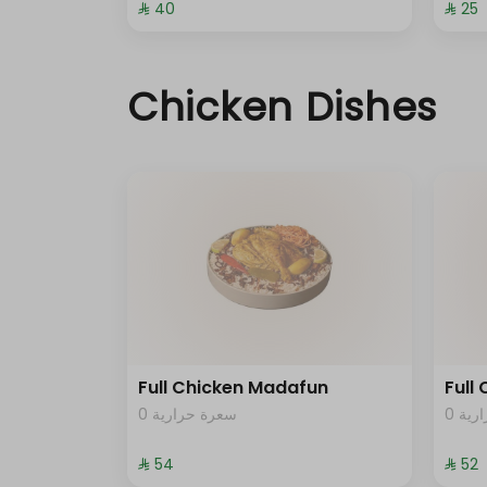
⁨⁦‪‬ 40⁩
⁨⁦‪‬ 25⁩
Chicken Dishes
Full Chicken Madafun
Full
0 ية
0 سعرة حرارية
⁨⁦‪‬ 54⁩
⁨⁦‪‬ 52⁩