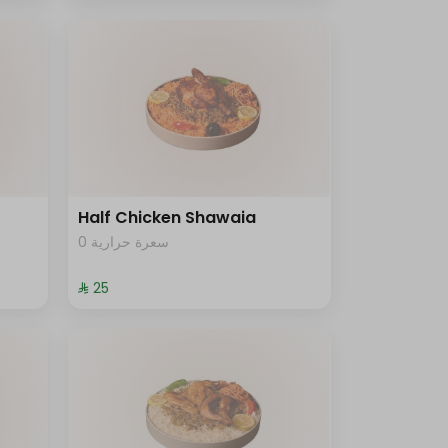
Half Chicken Shawaia
0 سعرة حرارية
⁨⁦‪‬ 25⁩