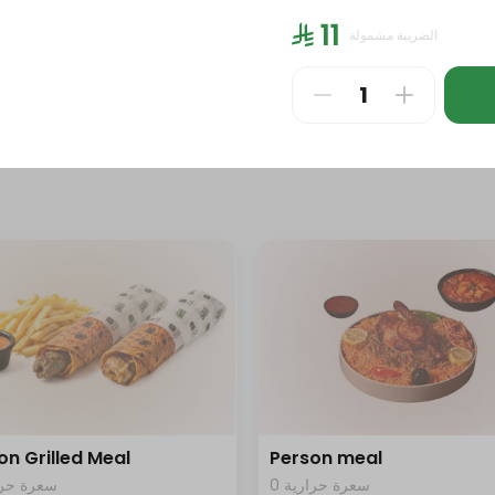
0 سعرة حرارية
سعرة حرار
⁨⁦‪‬ 11⁩
الضريبة مشمولة
⁩
⁨⁦‪‬ 186⁩
on Grilled Meal
Person meal
0 سعرة حرارية
سعرة حرار