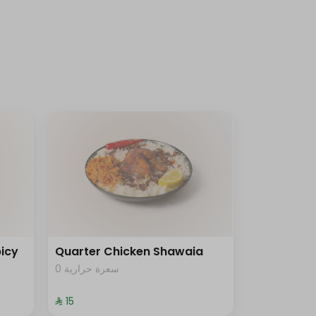
icy
Quarter Chicken Shawaia
0 سعرة حرارية
⁨⁦‪‬ 15⁩