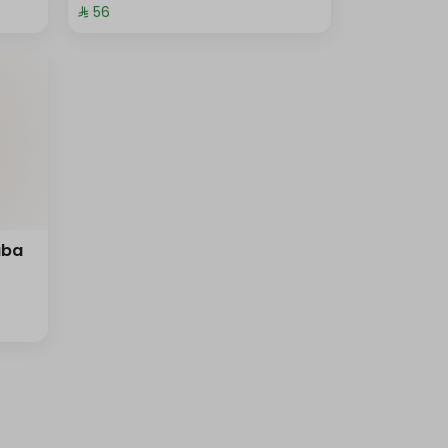
⁨⁦‪‬ 56⁩
aba