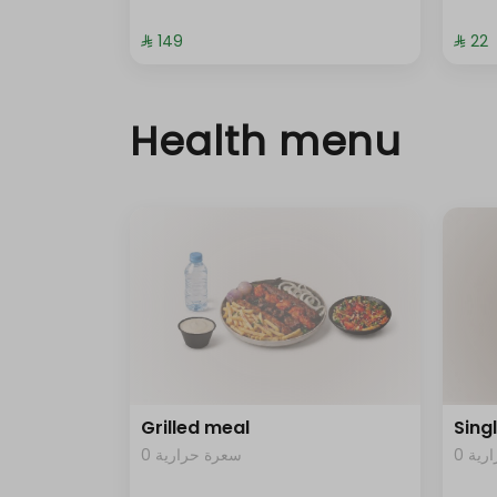
⁨⁦‪‬ 149⁩
⁨⁦‪‬ 22⁩
Health menu
Grilled meal
Sing
0 ية
0 سعرة حرارية