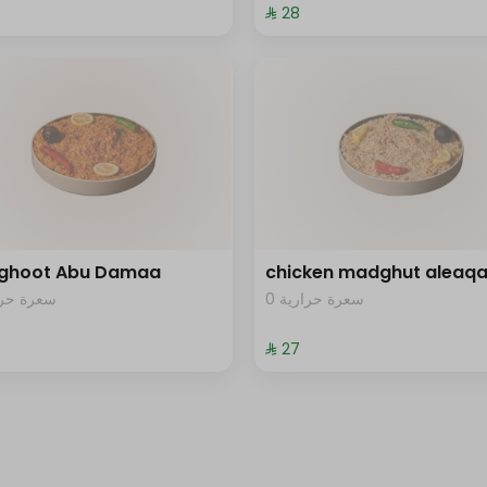
⁨⁦‪‬ 28⁩
ghoot Abu Damaa
chicken madghut aleaq
0 سعرة حرارية
سعرة حرار
⁨⁦‪‬ 27⁩