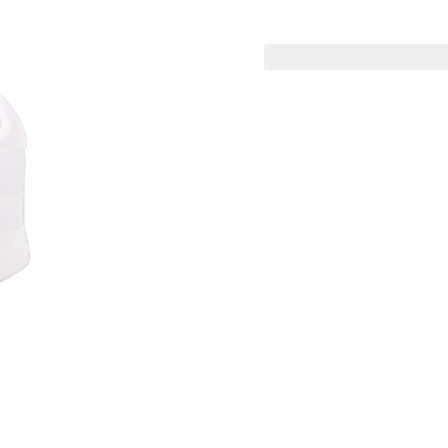
Health menu
Chicken Dishes
Meat Dishe
ter goat offer
althaman goat offer