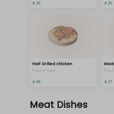
⁨⁦‪‬ 29⁩
⁨⁦‪‬ 25⁩
Half Grilled chicken
Mad
0 ية
0 سعرة حرارية
⁨⁦‪‬ 28⁩
⁨⁦‪‬ 27⁩
Meat Dishes