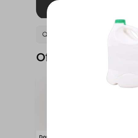
Offers
Saudi meals
Offers
Double Grilled Meal
Quar