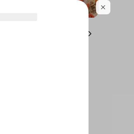
s
Grills
Plain
Shaabyat
Edamate