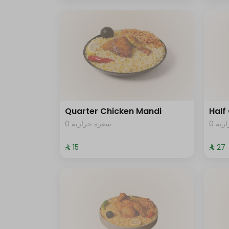
Quarter Chicken Mandi
Half
0 ية
0 سعرة حرارية
⁨⁦‪‬ 15⁩
⁨⁦‪‬ 27⁩