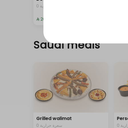
0 ية
0 سعرة حرارية
⁨⁦‪‬ 20⁩
⁨⁦‪‬ 372
Saudi meals
Grilled walimat
Pers
0 ية
0 سعرة حرارية