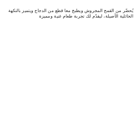
يُحضّر من القمح المجروش ويطبخ معا قطع من الدجاج ويتميز بالنكهة
الحائلية الأصيلة، ليقدّم لك تجربة طعام غنية ومميزة
وجبة دبل عالفحم
0 سعرة حرارية