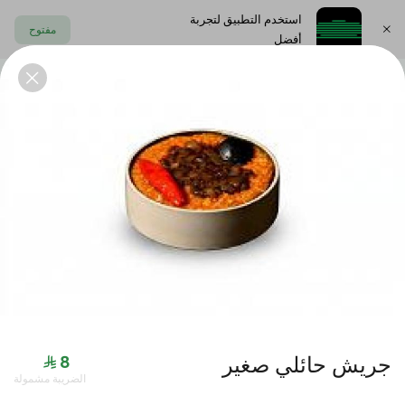
استخدم التطبيق لتجربة
مفتوح
أفضل
اختر العنوان
الايدامات
المقبلات البارده
المشوربات
الحلى
العروض
جريش حائلي صغير
الضريبة مشمولة