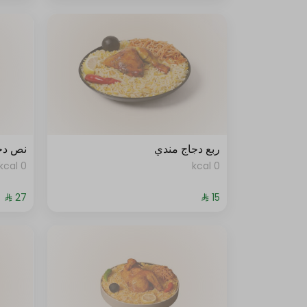
ربع دجاج مندي
نص دج
0 kcal
0 kcal