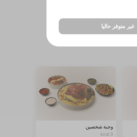
غير متوفر حاليا
وجبة شخصين
0 kcal