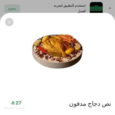
استخدم التطبيق لتجربة
مفتوح
أفضل
اختر العنوان
الايدامات
المقبلات البارده
المشوربات
الحلى
العروض
نص دجاج مدفون
الضريبة مشمولة