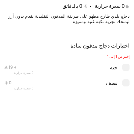
0 سعرة حرارية
•
0
بالدقائق
دجاج بلدي طازج مطهو على طريقة المدفون التقليدية يقدم بدون أرز
ليمنحك تجربة نكهة غنية ومميزة
اختيارات دجاج مدفون سادة
إختر من 1 إلى 1
حبه
+ ⁨⁦‪‬ 19⁩
0 سعرة حرارية
وجبة دبل عالفحم
نصف
0 kcal
0 سعرة حرارية