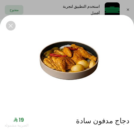
استخدم التطبيق لتجربة
مفتوح
أفضل
اختر العنوان
الايدامات
المقبلات البارده
المشوربات
الحلى
العروض
دجاج مدفون سادة
الضريبة مشمولة