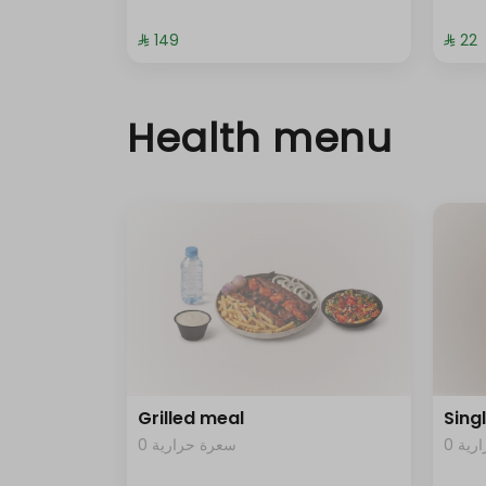
⁨⁦‪‬ 149⁩
⁨⁦‪‬ 22⁩
Health menu
Grilled meal
Sing
0 ية
0 سعرة حرارية