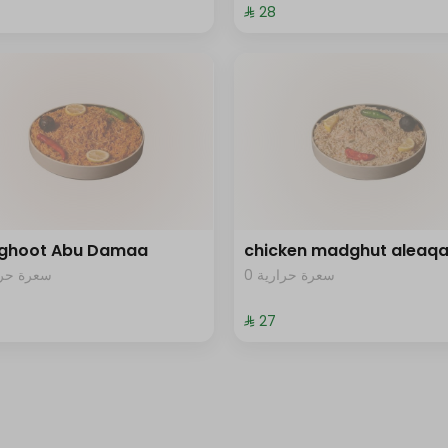
⁨⁦‪‬ 28⁩
ghoot Abu Damaa
chicken madghut aleaq
0 سعرة حرارية
سعرة حرار
⁨⁦‪‬ 27⁩