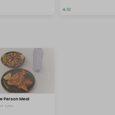
⁨⁦‪‬ 30⁩
le Person Meal
سعرة حرار