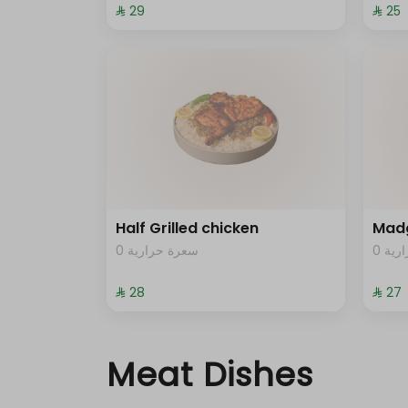
⁨⁦‪‬ 29⁩
⁨⁦‪‬ 25⁩
Half Grilled chicken
Mad
0 ية
0 سعرة حرارية
⁨⁦‪‬ 28⁩
⁨⁦‪‬ 27⁩
Meat Dishes