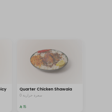
icy
Quarter Chicken Shawaia
0 سعرة حرارية
⁨⁦‪‬ 15⁩