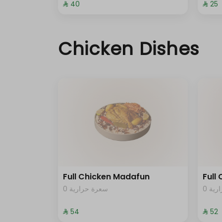
⁨⁦‪‬ 40⁩
⁨⁦‪‬ 25⁩
Chicken Dishes
Full Chicken Madafun
Full
0 ية
0 سعرة حرارية
⁨⁦‪‬ 54⁩
⁨⁦‪‬ 52⁩