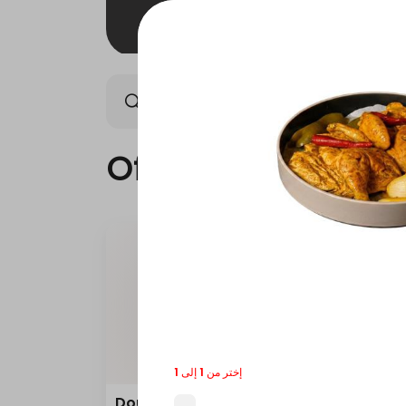
Offers
Saudi meals
Offers
إختر من 1 إلى 1
Double Grilled Meal
Quar