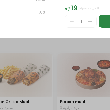
0 سعرة حرارية
سعرة حرار
⁨⁦‪‬ 19⁩
الضريبة مشمولة
⁨⁦‪‬ 0⁩
⁩
⁨⁦‪‬ 186⁩
on Grilled Meal
Person meal
0 سعرة حرارية
سعرة حرار