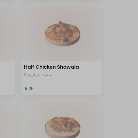
Half Chicken Shawaia
0 سعرة حرارية
⁨⁦‪‬ 25⁩