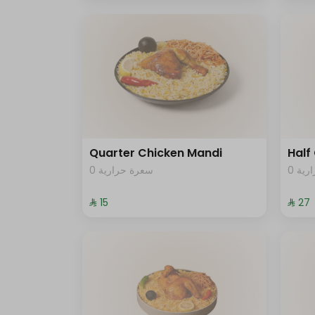
Quarter Chicken Mandi
Half
0 ية
0 سعرة حرارية
⁨⁦‪‬ 15⁩
⁨⁦‪‬ 27⁩