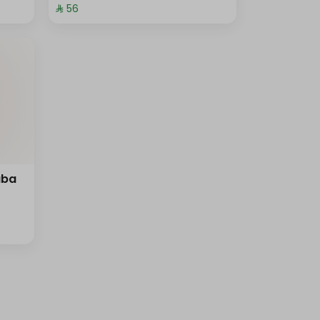
⁨⁦‪‬ 56⁩
aba