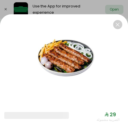
Use the App for improved
Open
experience
Select address
Offers
Saudi meals
Health menu
OFFERS
⁨⁦‪‬ 29⁩
الضريبة مشمولة