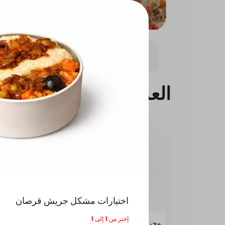
المنيو الصحي
اطباف الدجاج
اطباق اللحوم
العروض
اختيارات مشكل جريش قرصان
إختر من 1 إلى 1
وجبة دبل عالفحم
عرض ا