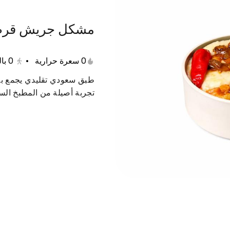
مشكل جريش قرص
المشويات
الساده
الشعبيات
الايدامات
ا
0 سعرة حرارية
•
0
با
طبق سعودي تقليدي يجمع بي
تجربة أصيلة من المطبخ ال
لربع تيس
عرض الثمن تيس