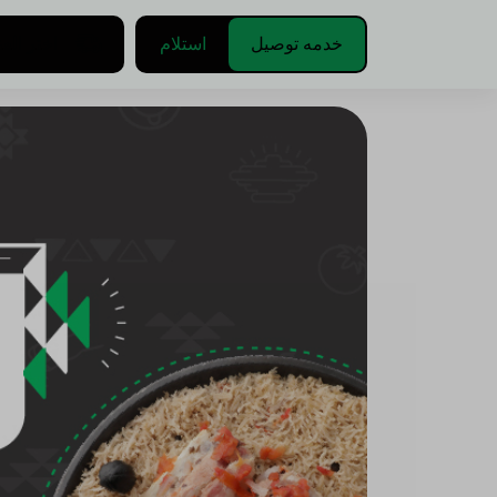
خدمه توصيل
استلام
اختر الع