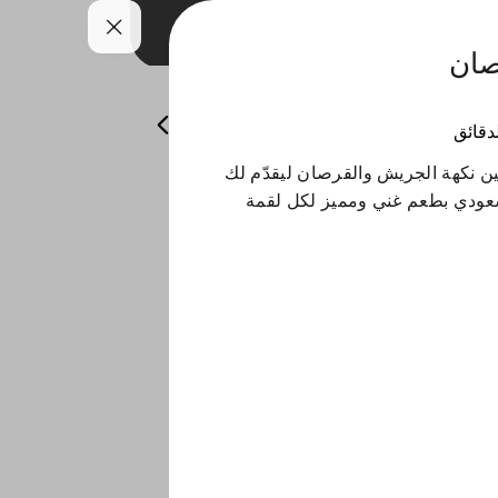
ان
لمقبلات البارده
المشوربات
الحلى
لدقائق
ن نكهة الجريش والقرصان ليقدّم لك
سعودي بطعم غني ومميز لكل لقمة