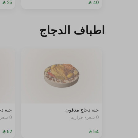
اطباف الدجاج
حبة دجاج مدفون
حبة د
0 سعرة حرارية
0 سعرة حرارية