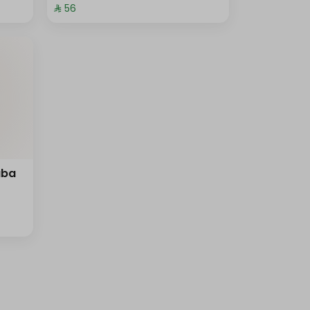
⁨⁦‪‬ 56⁩
aba