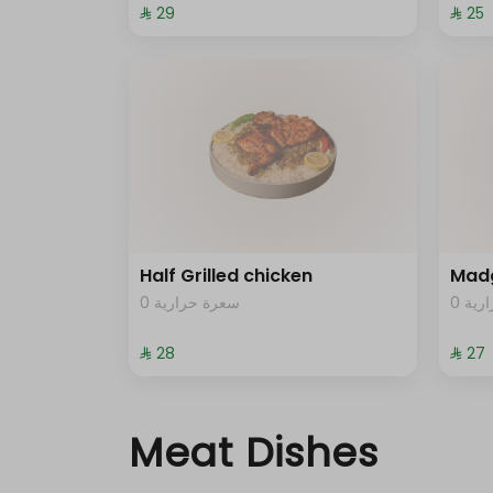
⁨⁦‪‬ 29⁩
⁨⁦‪‬ 25⁩
Half Grilled chicken
Mad
0 ية
0 سعرة حرارية
⁨⁦‪‬ 28⁩
⁨⁦‪‬ 27⁩
Meat Dishes