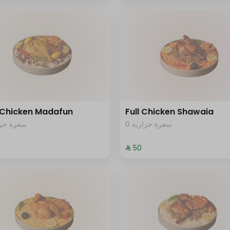
 Chicken Madafun
Full Chicken Shawaia
0 سعرة حرارية
سعرة حرار
⁨⁦‪‬ 50⁩