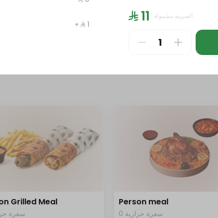
0 سعرة حرارية
سعرة حرار
⁨⁦‪‬ 11⁩
الضريبة مشمولة
+ ⁨⁦‪‬ 1⁩
⁩
⁨⁦‪‬ 186⁩
on Grilled Meal
Person meal
0 سعرة حرارية
سعرة حرار