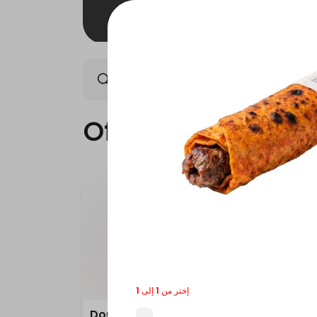
Offers
Saudi meals
Offers
إختر من 1 إلى 1
Double Grilled Meal
Quar