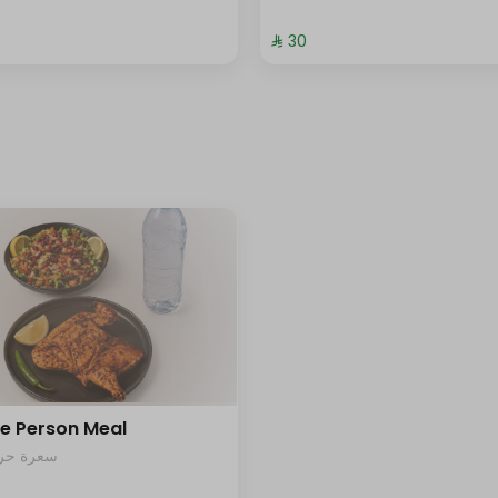
⁨⁦‪‬ 30⁩
le Person Meal
سعرة حرار