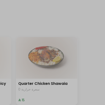
icy
Quarter Chicken Shawaia
0 سعرة حرارية
⁨⁦‪‬ 15⁩