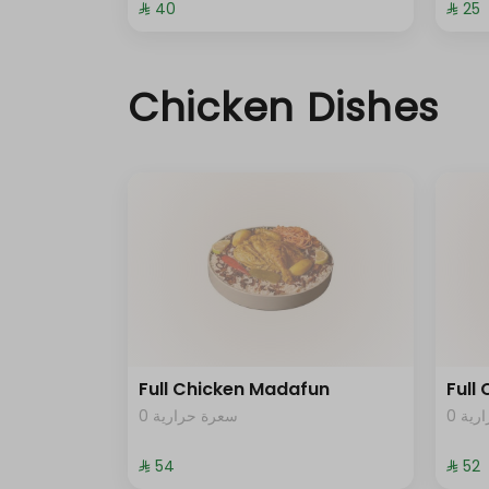
⁨⁦‪‬ 40⁩
⁨⁦‪‬ 25⁩
Chicken Dishes
Full Chicken Madafun
Full
0 ية
0 سعرة حرارية
⁨⁦‪‬ 54⁩
⁨⁦‪‬ 52⁩