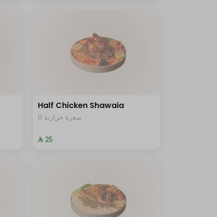
Half Chicken Shawaia
0 سعرة حرارية
⁨⁦‪‬ 25⁩