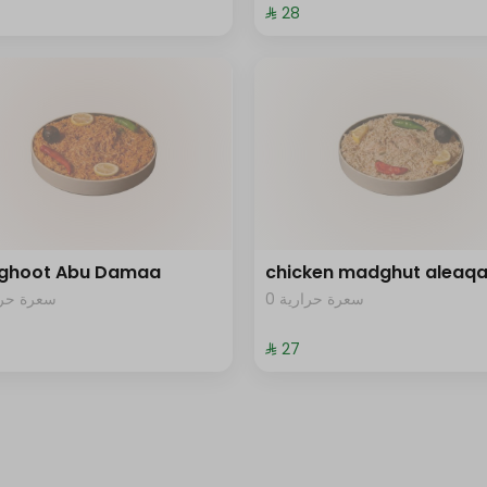
⁨⁦‪‬ 28⁩
ghoot Abu Damaa
chicken madghut aleaq
0 سعرة حرارية
سعرة حرار
⁨⁦‪‬ 27⁩