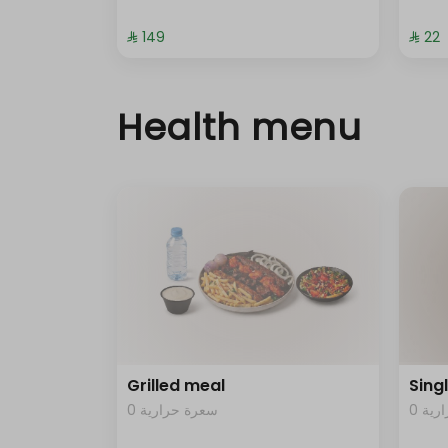
⁨⁦‪‬ 149⁩
⁨⁦‪‬ 22⁩
Health menu
Grilled meal
Sing
0 ية
0 سعرة حرارية