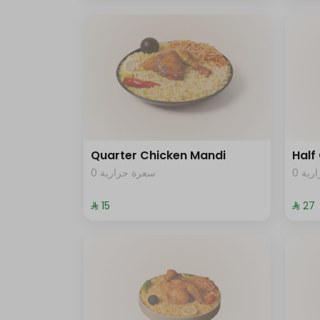
Quarter Chicken Mandi
Half
0 ية
0 سعرة حرارية
⁨⁦‪‬ 15⁩
⁨⁦‪‬ 27⁩