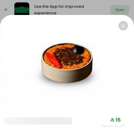
Use the App for improved
Open
experience
Select address
Offers
Saudi meals
Health menu
OFFERS
⁨⁦‪‬ 16⁩
الضريبة مشمولة