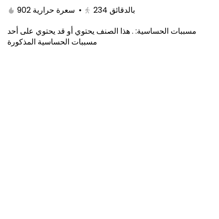
902 سعرة حرارية
•
234
بالدقائق
هذا الصنف يحتوي أو قد يحتوي على أحد
.
:
مسببات الحساسية
مسببات الحساسية المذكورة
Double Grilled Meal
0 kcal
⁨⁦‪‬ 20⁩