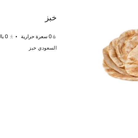
خبز
المشويات
الساده
الشعبيات
الايدامات
ا
0 سعرة حرارية
•
0
با
السعودي خبز
لربع تيس
عرض الثمن تيس