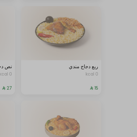
ربع دجاج مندي
نص دج
0 kcal
0 kcal