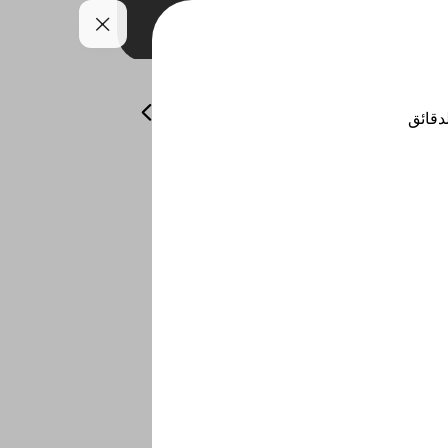
لمقبلات البارده
المشوربات
الحلى
لدقائق