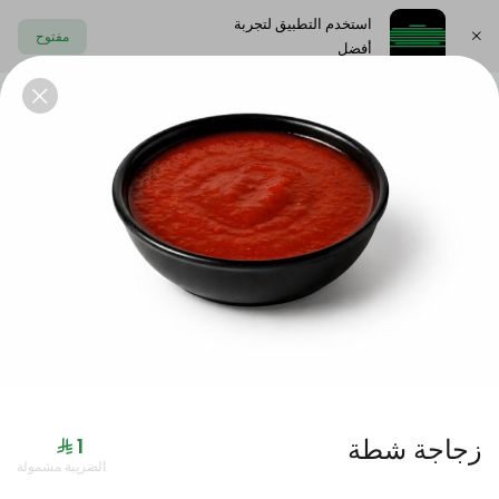
استخدم التطبيق لتجربة
مفتوح
أفضل
اختر العنوان
الايدامات
المقبلات البارده
المشوربات
الحلى
العروض
زجاجة شطة
الضريبة مشمولة