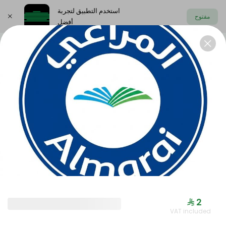
استخدم التطبيق لتجربة
مفتوح
أفضل
اختر العنوان
Offers
Saudi meals
Health menu
OFFERS
⁨⁦‪‬ 2⁩
VAT included