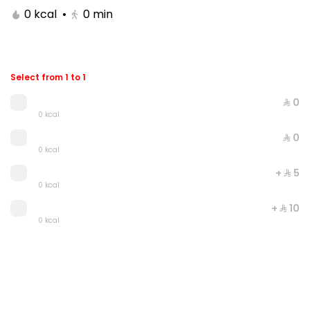
0 kcal
•
0
min
Select from 1 to 1
⁨⁦‪‬ 0⁩
0 kcal
⁨⁦‪‬ 0⁩
0 kcal
+ ⁨⁦‪‬ 5⁩
Double Grilled Meal
0 kcal
0 kcal
+ ⁨⁦‪‬ 10⁩
0 kcal
⁨⁦‪‬ 20⁩