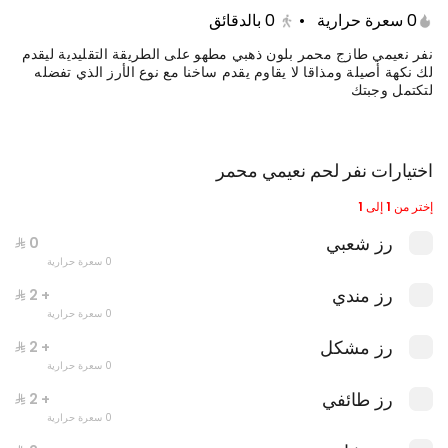
0 سعرة حرارية
•
0
بالدقائق
نفر نعيمي طازج محمر بلون ذهبي مطهو على الطريقة التقليدية ليقدم
لك نكهة أصيلة ومذاقا لا يقاوم يقدم ساخنا مع نوع الأرز الذي تفضله
لتكتمل وجبتك
اختيارات نفر لحم نعيمي محمر
إختر من 1 إلى 1
رز شعبي
وجبة دبل عالفحم
0 سعرة حرارية
0 kcal
رز مندي
+ ⁨⁦‪‬ 2⁩
0 سعرة حرارية
رز مشكل
+ ⁨⁦‪‬ 2⁩
0 سعرة حرارية
رز طائفي
+ ⁨⁦‪‬ 2⁩
0 سعرة حرارية