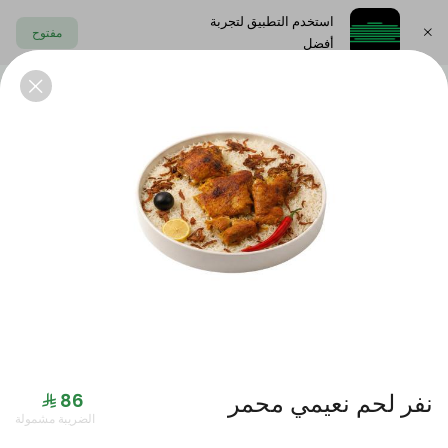
استخدم التطبيق لتجربة
مفتوح
أفضل
اختر العنوان
الايدامات
المقبلات البارده
المشوربات
الحلى
العروض
نفر لحم نعيمي محمر
الضريبة مشمولة