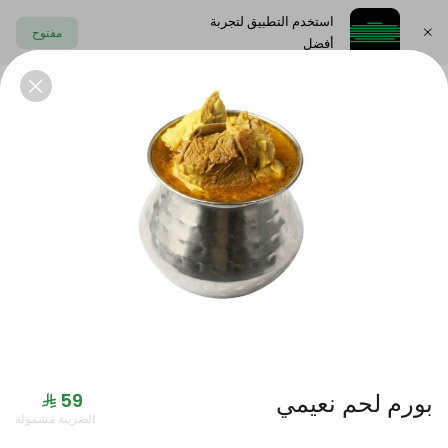
استخدم التطبيق لتجربة
مفتوح
أفضل
اختر العنوان
الايدامات
المقبلات البارده
المشوربات
الحلى
العروض
بورم لحم نعيمي
الضريبة مشمولة