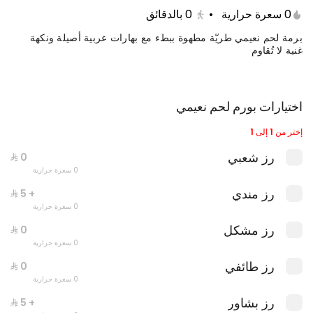
0 سعرة حرارية
•
0
بالدقائق
برمة لحم نعيمي طريّة مطهوة ببطء مع بهارات عربية أصيلة ونكهة
غنية لا تُقاوم
اختيارات بورم لحم نعيمي
إختر من 1 إلى 1
رز شعبي
0 سعرة حرارية
وجبة دبل عالفحم
رز مندي
+ ⁨⁦‪‬ 5⁩
0 سعرة حرارية
0 سعرة حرارية
رز مشكل
0 سعرة حرارية
رز طائفي
0 سعرة حرارية
رز بشاور
+ ⁨⁦‪‬ 5⁩