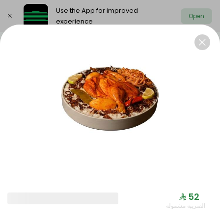
Use the App for improved
Open
experience
Select address
Offers
Saudi meals
Health menu
OFFERS
⁨⁦‪‬ 52⁩
الضريبة مشمولة