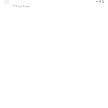
+ ⁨⁦‪‬ 2⁩
0 سعرة حرارية
Quarter goat offer
0 سعرة حرارية
⁨⁦‪‬ 372⁩