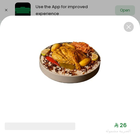
Use the App for improved
Open
experience
Select address
Offers
Saudi meals
Health menu
OFFERS
⁨⁦‪‬ 26⁩
الضريبة مشمولة