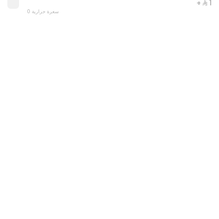
+ ⁨⁦‪‬ 1⁩
0 سعرة حرارية
Quarter goat offer
0 سعرة حرارية
⁨⁦‪‬ 372⁩