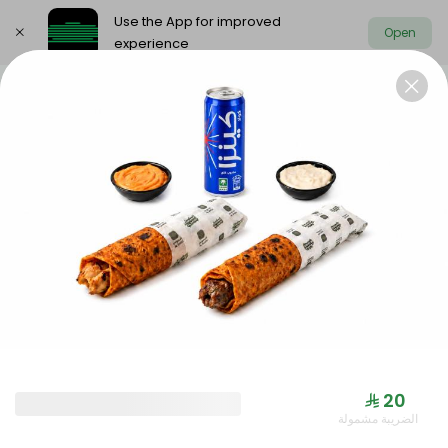
Use the App for improved
Open
experience
Select address
Offers
Saudi meals
Health menu
OFFERS
⁨⁦‪‬ 20⁩
الضريبة مشمولة