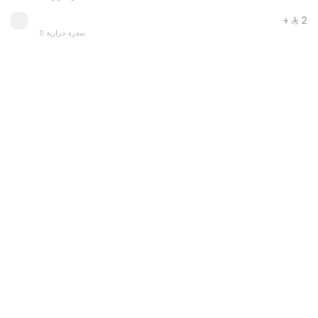
+ ⁨⁦‪‬ 2⁩
0 سعرة حرارية
althaman goat offer
0 سعرة حرارية
⁨⁦‪‬ 186⁩
SAUDI MEALS