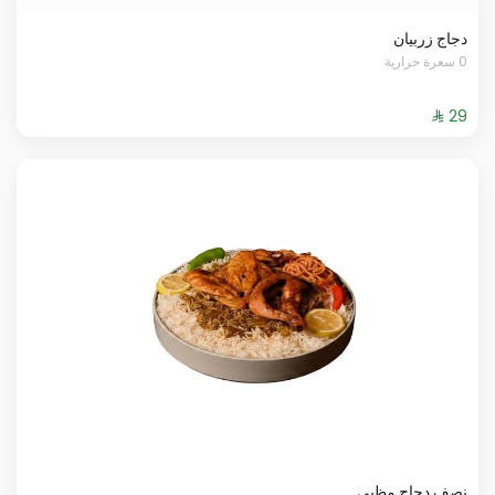
دجاج زربيان
0 سعرة حرارية
نصف دجاج مظبي