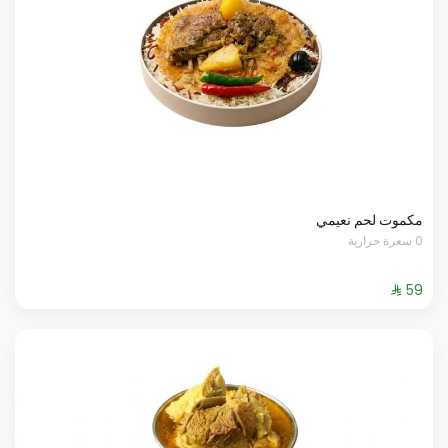
مكموت لحم نعيمي
0 سعرة حرارية