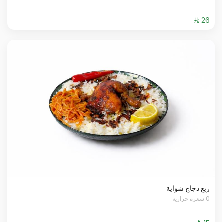
ربع دجاج شواية
0 سعرة حرارية