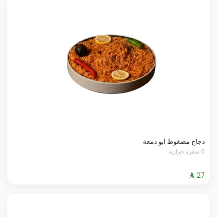
دجاج مضغوط ابو دمعة
0 سعرة حرارية