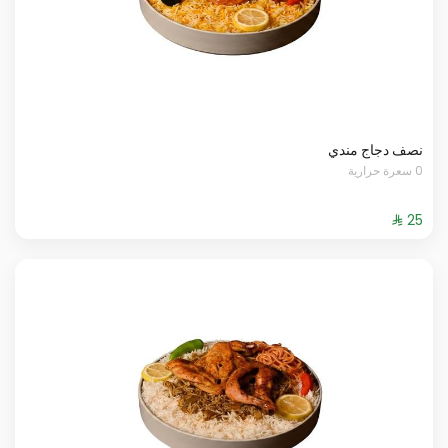
نصف دجاج مندي
0 سعرة حرارية