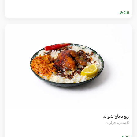
ربع دجاج شواية
0 سعرة حرارية