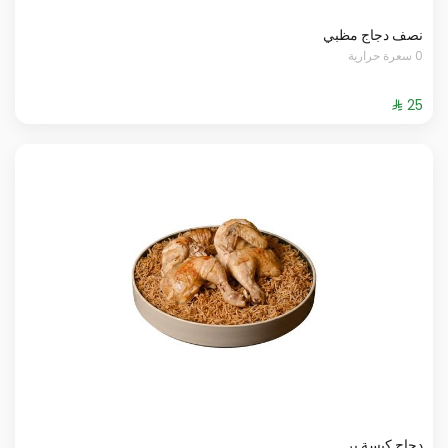
نصف دجاج مظبي
0 سعرة حرارية
دجاج كبسة بر