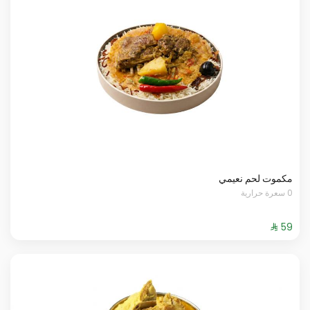
مكموت لحم نعيمي
0 سعرة حرارية