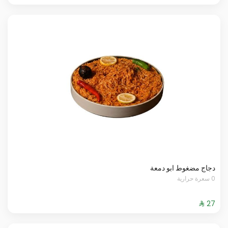
دجاج مضغوط ابو دمعة
0 سعرة حرارية