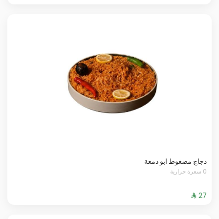
دجاج مضغوط ابو دمعة
0 سعرة حرارية