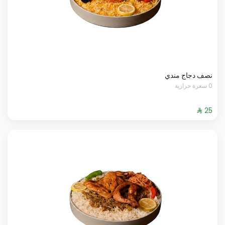
نصف دجاج مندي
0 سعرة حرارية