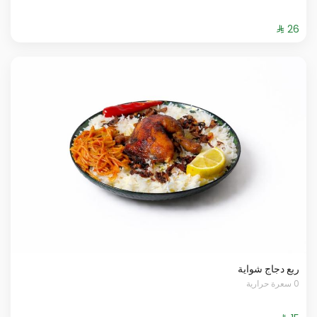
ربع دجاج شواية
0 سعرة حرارية