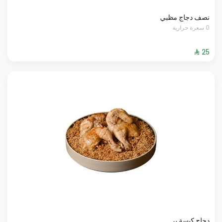
نصف دجاج مظبي
0 سعرة حرارية
دجاج كبسة بر