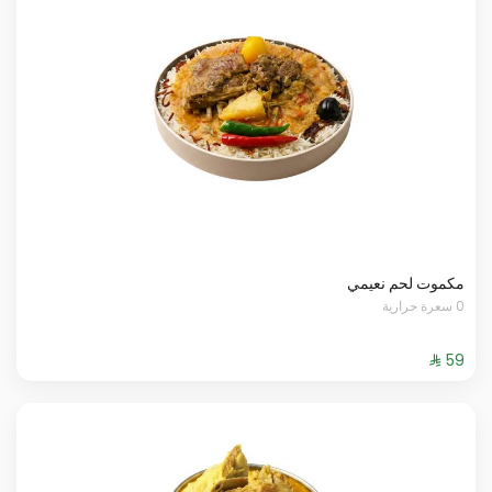
مكموت لحم نعيمي
0 سعرة حرارية