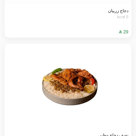
دجاج زربيان
0 kcal
نصف دجاج مظبي