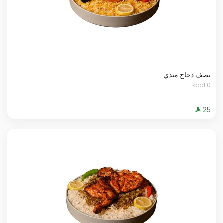
نصف دجاج مندي
0 kcal