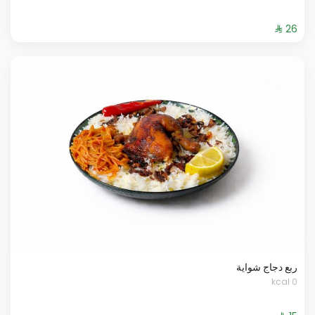
ربع دجاج شواية
0 kcal