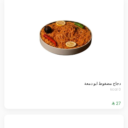
دجاج مضغوط ابو دمعة
0 kcal