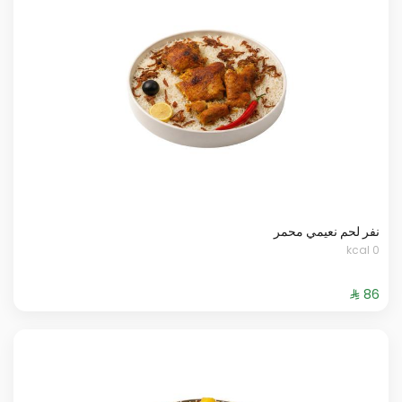
نفر لحم نعيمي محمر
0 kcal