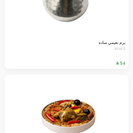
برم نعيمي ساده
0 kcal