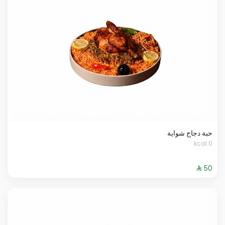
حبة دجاج شواية
0 kcal