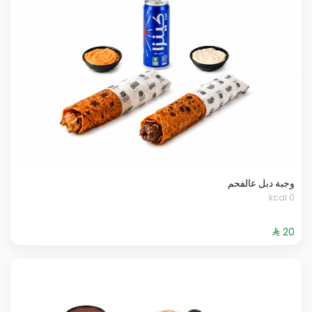
وجبة دبل عالفحم
0 kcal